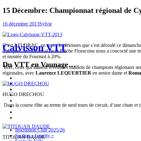
15 Décembre: Championnat régional de Cy
16 décembre 2013
Sylvie
Calvisson VTT
C’est à FLORAC, en terres lozériennes que s’est déroulé ce dimanche l
d’un parc, le club local de la Flèche Floracoise nous a concocté une trè
et montée du Fourniol à 20%.
Du VTT en Vaunage…
Bref, ceux qui allaient revêtir les maillots de champions régionaux s
régionales, avec
Laurence
LEQUERTIER
en senior dame et
Roma
Inscription
Club
Section
2025/26
« Gravity »
Ecole
HUGO DRECHOU
de
Championnat
Vélo
4X
Randuro
Dans la course élite au terme de neuf tours de circuit, d’une chute et 
2026
2026
Nous
Contacter
Les
tenues
Partenaires
Menu
Widgets
Recherche
Aller
Inscription Club 2025/26
au
Section « Gravity »
TITOUAN DAUDE
contenu