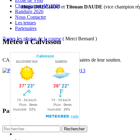
Ecole de Vélo
Championnat 4X 2026
Hugo DRECHOU
et
Titouan DAUDE
(vice champion ré
Randuro 2026
Nous Contacter
Les tenues
Partenaires
Toutes les photos de la course
( Merci Bernard )
Météo à Calvisson
CALVISSON VTT remercie ses partenaires de leur soutien.
Partager :
Facebook
Rechercher :
X