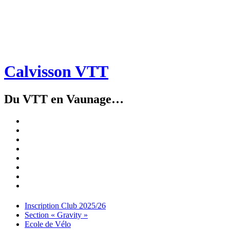
Calvisson VTT
Du VTT en Vaunage…
Inscription
Club
Section
2025/26
« Gravity »
Ecole
de
Championnat
Vélo
4X
Randuro
2026
2026
Nous
Contacter
Les
tenues
Partenaires
Menu
Widgets
Recherche
Aller
Inscription Club 2025/26
au
Section « Gravity »
contenu
Ecole de Vélo