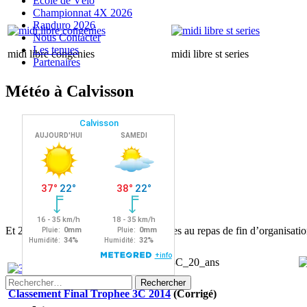
Ecole de Vélo
Championnat 4X 2026
Randuro 2026
Nous Contacter
Les tenues
midi libre congenies
midi libre st series
Partenaires
Météo à Calvisson
Et 20 ans, ca se fête……..! 80 bénévoles au repas de fin d’organisation
Rechercher :
Classement Final Trophee 3C 2014
(Corrigé)