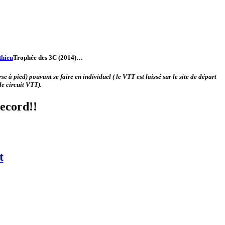
Trophée des 3C (2014)
…
à pied) pouvant se faire en individuel ( le VTT est laissé sur le site de départ
le circuit VTT).
record!!
t