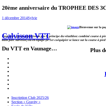
20ème anniversaire du TROPHEE DES 3C
1 décembre 2014
Sylvie
Bienvenue sur la pa
Calvisson VTT
Pour ceux qui ne connaissent pas le principe du vétathlon: combiné course à pied
dans parc surveillé) ou en équipe (le 1er coéquipier se lance
sur la course à pied
Du VTT en Vaunage…
Plus de
Inscription
Club
Section
2025/26
« Gravity »
Ecole
de
Championnat
Vélo
4X
Randuro
2026
2026
Nous
Contacter
Les
tenues
Partenaires
Menu
Widgets
Recherche
Aller
Inscription Club 2025/26
au
Section « Gravity »
contenu