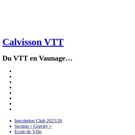
Calvisson VTT
Du VTT en Vaunage…
Inscription
Club
Section
2025/26
« Gravity »
Ecole
de
Championnat
Vélo
4X
Randuro
2026
2026
Nous
Contacter
Les
tenues
Partenaires
Menu
Widgets
Recherche
Aller
Inscription Club 2025/26
au
Section « Gravity »
contenu
Ecole de Vélo