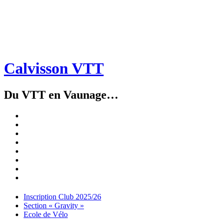
Calvisson VTT
Du VTT en Vaunage…
Inscription
Club
Section
2025/26
« Gravity »
Ecole
de
Championnat
Vélo
4X
Randuro
2026
2026
Nous
Contacter
Les
tenues
Partenaires
Menu
Widgets
Recherche
Aller
Inscription Club 2025/26
au
Section « Gravity »
contenu
Ecole de Vélo