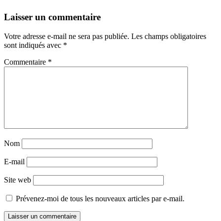
Navigation
←
→
Laisser un commentaire
des
Votre adresse e-mail ne sera pas publiée.
Les champs obligatoires
articles
sont indiqués avec
*
Commentaire
*
Nom
E-mail
Site web
Prévenez-moi de tous les nouveaux articles par e-mail.