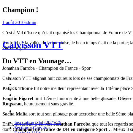
Champion !
1 août 2010
admin
C’est à Val d’Isere qu’etait organisé les Chamiponnat de France de V
Calvisson VTT
Au fond de la vallée de la tarentaise, le beau temps était de la partie; l
vitesse à gerer…
Du VTT en Vaunage…
Jonathan Farroba - Champion de France - Spor
Inscription
Calvisson VTT alignait huit coureurs lors de ses championnats de Fra
Club
Section
2025/26
« Gravity »
Ecole
Patrick Thome
fut notre meilleur représentant avec la 14!ème plac
de
Championnat
Vélo
4X
Randuro
Faustin Figaret
finit 12ème Junior suite à une belle glissade;
Olivier 
2026
2026
Nous
Rousseau
, heureusement sans gravité.
Contacter
Les
tenues
Partenaires
Sacha Malta
sort tout son pilotage pour accrocher une belle 9ème 
Menu
Widgets
Recherche
Aller
Inscription Club 2025/26
Enfin, et surtout, c’est vers
Jonathan Farroba
que tout les regards se
au
Section « Gravity »
donc C
hampion de France de DH en catégorie Sport
… Mieux il si
contenu