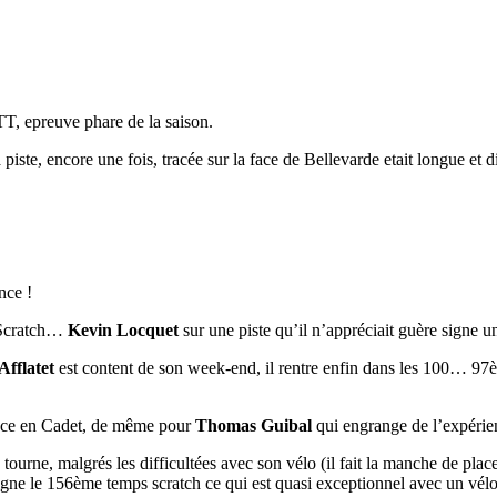
TT, epreuve phare de la saison.
a piste, encore une fois, tracée sur la face de Bellevarde etait longue et d
nce !
e Scratch…
Kevin Locquet
sur une piste qu’il n’appréciait guère signe
Afflatet
est content de son week-end, il rentre enfin dans les 100… 97
place en Cadet, de même pour
Thomas Guibal
qui engrange de l’expérien
 tourne, malgrés les difficultées avec son vélo (il fait la manche de place
gne le 156ème temps scratch ce qui est quasi exceptionnel avec un vé