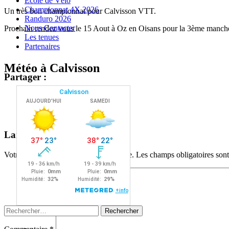
Ecole de Vélo
Championnat 4X 2026
Un très bon championnat pour Calvisson VTT.
Randuro 2026
Nous Contacter
Prochain rendez vous le 15 Aout à Oz en Oisans pour la 3ème manch
Les tenues
Partenaires
Météo à Calvisson
Partager :
Facebook
X
Navigation
←
→
Laisser un commentaire
des
Votre adresse e-mail ne sera pas publiée.
Les champs obligatoires son
articles
Rechercher :