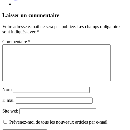
Navigation
←
→
Laisser un commentaire
des
Votre adresse e-mail ne sera pas publiée.
Les champs obligatoires
articles
sont indiqués avec
*
Commentaire
*
Nom
E-mail
Site web
Prévenez-moi de tous les nouveaux articles par e-mail.