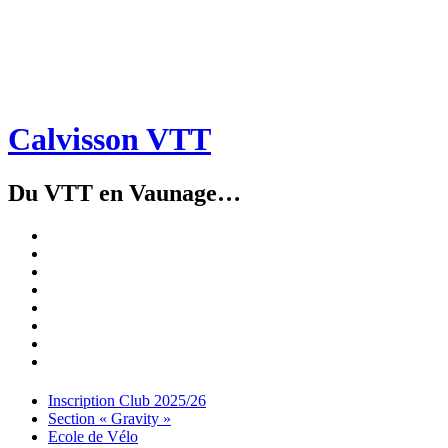
Calvisson VTT
Du VTT en Vaunage…
Inscription
Club
Section
2025/26
« Gravity »
Ecole
de
Championnat
Vélo
4X
Randuro
2026
2026
Nous
Contacter
Les
tenues
Partenaires
Menu
Widgets
Recherche
Aller
Inscription Club 2025/26
au
Section « Gravity »
contenu
Ecole de Vélo