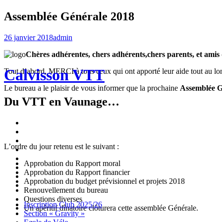
Assemblée Générale 2018
26 janvier 2018
admin
Chères adhérentes, chers adhérents,chers parents, et amis
Calvisson VTT
Tout d’abord, MERCI à tous ceux qui ont apporté leur aide tout au lo
Le bureau a le plaisir de vous informer que la prochaine
Assemblée G
Du VTT en Vaunage…
Inscription
Club
Section
2025/26
« Gravity »
Ecole
L’ordre du jour retenu est le suivant :
de
Championnat
Vélo
4X
Randuro
Approbation du Rapport moral
2026
2026
Nous
Approbation du Rapport financier
Contacter
Les
Approbation du budget prévisionnel et projets 2018
tenues
Partenaires
Renouvellement du bureau
Questions diverses
Menu
Widgets
Recherche
Aller
Inscription Club 2025/26
Un apéritif dînatoire clôturera cette assemblée Générale.
au
Section « Gravity »
contenu