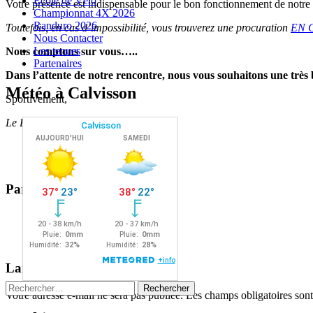
Ecole de Vélo
Votre présence est indispensable pour le bon fonctionnement de notre 
Championnat 4X 2026
Randuro 2026
Toutefois, en cas d’impossibilité, vous trouverez une procuration
EN 
Nous Contacter
Les tenues
Nous comptons sur vous…..
Partenaires
Dans l’attente de notre rencontre, nous vous souhaitons une très
Météo à Calvisson
Sportivement,
Le Bureau de Calvisson VTT
Partager :
Facebook
X
Navigation
←
→
Laisser un commentaire
des
Rechercher :
Votre adresse e-mail ne sera pas publiée.
Les champs obligatoires son
articles