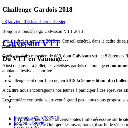
Challenge Gardois 2018
28 janvier 2018
Jean-Pierre Teissier
Bonjour à tous
Calvisson VTT
A la fin du 1er semestre 2013, le Conseil général, dans le cadre de sa 
pour les trails.
Quelques clubs relevaient le défi, dont
Calvisson vtt
, et 8 épreuves 
Du VTT en Vaunage…
Ainsi de janvier à juillet, les vététistes gardois de tout âge et
notammen
Inscription
ambiance festive et sportive
Club
Section
Le challenge était donc bien né,
en 2018 la 5ème édition du challe
2025/26
« Gravity »
Ecole
de
Championnat
A ce titre nous encourageons nos jeunes à participer à ces épreuves af
Vélo
4X
Randuro
2026
2026
Nous
Les première compétions arrivent à grand pas , nous vous proposons si
Contacter
Les
tenues
Partenaires
Menu
Widgets
Recherche
Aller
Inscription Club 2025/26
En premier lieu vous trouverez toutes l’info nécessaire sur le si
au
Section « Gravity »
Pour les EDV , le club gère les inscriptions ( il suffit de s’insc
contenu