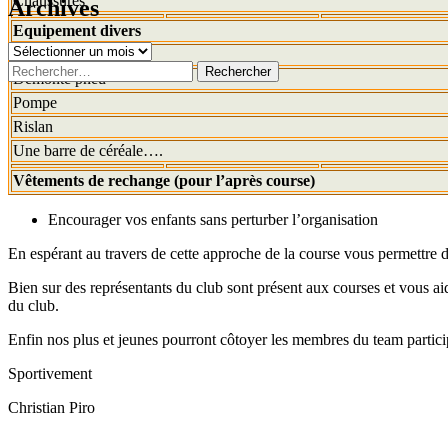
Chaussures
Archives
Equipement divers
Archives
Chambre à air
Rechercher :
Demonte pneu
Pompe
Rislan
Une barre de céréale….
Vêtements de rechange (pour l’après course)
Encourager vos enfants sans perturber l’organisation
En espérant au travers de cette approche de la course vous permettre 
Bien sur des représentants du club sont présent aux courses et vous a
du club.
Enfin nos plus et jeunes pourront côtoyer les membres du team part
Sportivement
Christian Piro