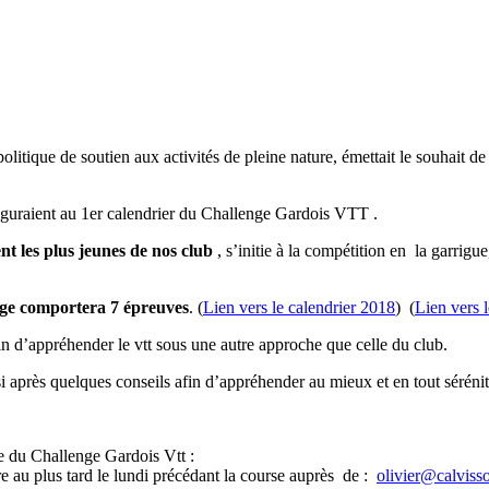
politique de soutien aux activités de pleine nature, émettait le souhait d
figuraient au 1er calendrier du Challenge Gardois VTT .
t les plus jeunes de nos club
, s’initie à la compétition en la garrigu
nge comportera 7 épreuves
. (
Lien vers le calendrier 2018
) (
Lien vers l
in d’appréhender le vtt sous une autre approche que celle du club.
 après quelques conseils afin d’appréhender au mieux et en tout sérénit
te du Challenge Gardois Vtt :
rire au plus tard le lundi précédant la course auprès de :
olivier@calviss