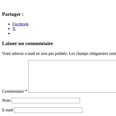
Partager :
Facebook
X
Navigation
←
→
Laisser un commentaire
des
Votre adresse e-mail ne sera pas publiée.
Les champs obligatoires son
articles
Commentaire
*
Nom
E-mail