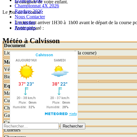
Ecole de Vélo
la catégorie de votre enfant.
Championnat 4X 2026
Randuro 2026
Le jour de la course :
Nous Contacter
Les tenues
Il vous faut arriver 1H30 à 1h00 avant le départ de la course po
Partenaires
Avoir préparé :
Météo à Calvisson
Document
Licence (Obligatoire pour participer à la course)
Matériel Vélo
Vélo
Bidons
Equipement vélo
Maillot (du club)
Cuissard ou short
Chaussettes vélo
Gants
Casque
Rechercher :
Lunettes