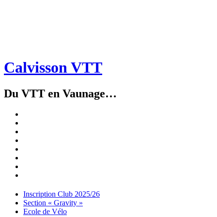
Calvisson VTT
Du VTT en Vaunage…
Inscription
Club
Section
2025/26
« Gravity »
Ecole
de
Championnat
Vélo
4X
Randuro
2026
2026
Nous
Contacter
Les
tenues
Partenaires
Menu
Widgets
Recherche
Aller
Inscription Club 2025/26
au
Section « Gravity »
contenu
Ecole de Vélo