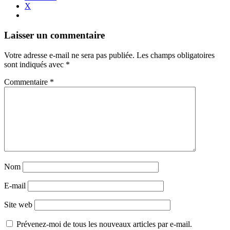
X
Navigation
←
→
Laisser un commentaire
des
Votre adresse e-mail ne sera pas publiée.
Les champs obligatoires
articles
sont indiqués avec
*
Commentaire
*
Nom
E-mail
Site web
Prévenez-moi de tous les nouveaux articles par e-mail.