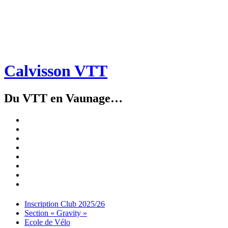
Calvisson VTT
Du VTT en Vaunage…
Inscription
Club
Section
2025/26
« Gravity »
Ecole
de
Championnat
Vélo
4X
Randuro
2026
2026
Nous
Contacter
Les
tenues
Partenaires
Menu
Widgets
Recherche
Aller
Inscription Club 2025/26
au
Section « Gravity »
contenu
Ecole de Vélo