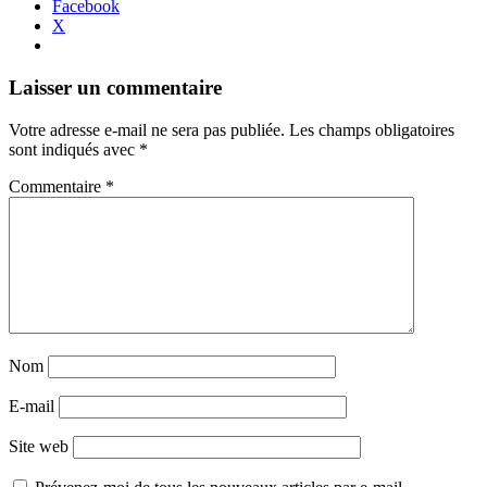
Facebook
X
Navigation
←
→
Laisser un commentaire
des
Votre adresse e-mail ne sera pas publiée.
Les champs obligatoires
articles
sont indiqués avec
*
Commentaire
*
Nom
E-mail
Site web