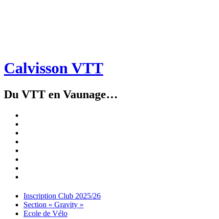
Calvisson VTT
Du VTT en Vaunage…
Inscription
Club
Section
2025/26
« Gravity »
Ecole
de
Championnat
Vélo
4X
Randuro
2026
2026
Nous
Contacter
Les
tenues
Partenaires
Menu
Widgets
Recherche
Aller
Inscription Club 2025/26
au
Section « Gravity »
contenu
Ecole de Vélo