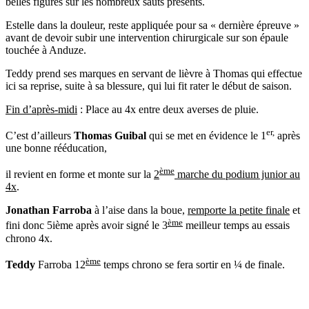
belles figures sur les nombreux sauts présents.
Estelle dans la douleur, reste appliquée pour sa « dernière épreuve »
avant de devoir subir une intervention chirurgicale sur son épaule
touchée à Anduze.
Teddy prend ses marques en servant de lièvre à Thomas qui effectue
ici sa reprise, suite à sa blessure, qui lui fit rater le début de saison.
Fin d’après-midi
: Place au 4x entre deux averses de pluie.
er,
C’est d’ailleurs
Thomas Guibal
qui se met en évidence le 1
après
une bonne rééducation,
ème
il revient en forme et monte sur la
2
marche du podium junior au
4x
.
Jonathan Farroba
à l’aise dans la boue,
remporte la petite finale
et
ème
fini donc 5ième après avoir signé le 3
meilleur temps au essais
chrono 4x.
ème
Teddy
Farroba 12
temps chrono se fera sortir en ¼ de finale.