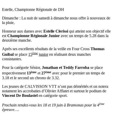
Estelle, Championne Régionale de DH
Dimanche : La nuit de samedi à dimanche nous offre à nouveaux de
la pluie,
Honneur aux dames avec
Estelle Clerissi
qui atteint son objectif elle
est
Championne Régionale Junior
avec un temps de 5.28 dans la
deuxième manche.
Après ses excellents résultats de la veille en Four Cross
Thomas
ème
Guibal
se place
15
junior
en réalisant deux manches
consistantes.
Pour la catégorie Sénior,
Jonathan et Teddy Farroba
se place
ème
ème
respectivement
13
et
27
avec pour le premier un temps de
3.18 et le second un chrono de 3.32.
Les jeunes de CALVISSON VTT n’ont pas démérités et on notera
notament les accrobaties d’Olivier Afflatet et surtout le podium de
Vincent De Boulastel
en catégorie sport.
ème
Prochain rendez-vous les 18 et 19 juin à Bramonas pour la 4
épreuve….