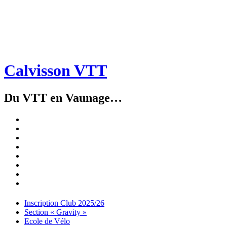
Calvisson VTT
Du VTT en Vaunage…
Inscription
Club
Section
2025/26
« Gravity »
Ecole
de
Championnat
Vélo
4X
Randuro
2026
2026
Nous
Contacter
Les
tenues
Partenaires
Menu
Widgets
Recherche
Aller
Inscription Club 2025/26
au
Section « Gravity »
contenu
Ecole de Vélo