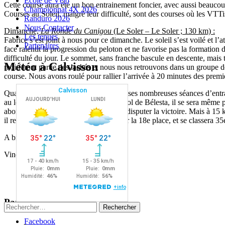
Ecole de Vélo
Cette course aura été un bon entrainement foncier, avec aussi beaucoup
Championnat 4X 2026
Courses au Soleil, malgré leur difficulté, sont des courses où les VT
Randuro 2026
Nous Contacter
Dimanche,
La Ronde du Canigou
(Le Soler – Le Soler ; 130 km) :
Les tenues
Fabrice s’est joint à nous pour ce dimanche. Le soleil s’est voilé et l’
Partenaires
face ralentit la progression du peloton et ne favorise pas la formati
difficulté du jour. Le sommet, sans franche bascule en descente, mais to
Météo à Calvisson
moi feront partie des lachés et nous nous retrouvons dans un groupe de
course. Nous avons roulé pour rallier l’arrivée à 20 minutes des premier
Quant à Fabrice, il a tiré le bénéfice de ses nombreuses séances d’entr
au long de la course. Dans le difficile col de Bélesta, il se sera même 
abordent en tête le circuit final pour se disputer la victoire. Mais à 
il restera dans le peloton qui arrive pour la 18e place, et se classera
A bientôt.
Vincent.
Partager :
Rechercher :
Facebook