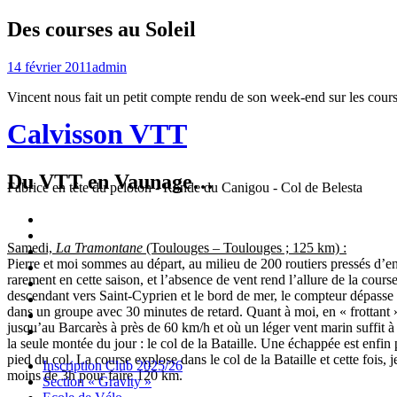
Des courses au Soleil
14 février 2011
admin
Vincent nous fait un petit compte rendu de son week-end sur les cour
Calvisson VTT
Du VTT en Vaunage…
Fabrice en tête du peloton - Ronde du Canigou - Col de Belesta
Inscription
Club
Section
Samedi,
La Tramontane
(Toulouges – Toulouges ; 125 km) :
2025/26
« Gravity »
Ecole
Pierre et moi sommes au départ, au milieu de 200 routiers pressés d’e
de
Championnat
rarement en cette saison, et l’absence de vent rend l’allure de la course
Vélo
4X
Randuro
descendant vers Saint-Cyprien et le bord de mer, le compteur dépasse so
2026
2026
Nous
dans un groupe avec 30 minutes de retard. Quant à moi, en « frottant 
Contacter
Les
jusqu’au Barcarès à près de 60 km/h et où un léger vent marin suffit à
tenues
Partenaires
la seule montée du jour : le col de la Bataille. Une échappée est enfin
pied du col. La course explose dans le col de la Bataille et cette fois, 
Menu
Widgets
Recherche
Aller
Inscription Club 2025/26
moins de 3h pour faire 120 km.
au
Section « Gravity »
contenu