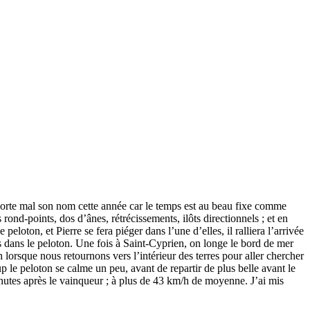
orte mal son nom cette année car le temps est au beau fixe comme
 rond-points, dos d’ânes, rétrécissements, ilôts directionnels ; et en
oton, et Pierre se fera piéger dans l’une d’elles, il ralliera l’arrivée
s dans le peloton. Une fois à Saint-Cyprien, on longe le bord de mer
lorsque nous retournons vers l’intérieur des terres pour aller chercher
p le peloton se calme un peu, avant de repartir de plus belle avant le
5 minutes après le vainqueur ; à plus de 43 km/h de moyenne. J’ai mis