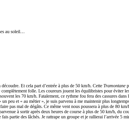
ses au soleil…
n découdre. Et cela part d’entrée à plus de 50 km/h. Cette
Tramontane
p
 complètement folle. Les coureurs jouent les équilibristes pour éviter les
uvent les 70 km/h. Fatalement, ce rythme fou fera des cassures dans le pel
» un peu et « au métier », je suis parvenu à me maintenir plus longtemp
 faire pas mal de dégâts. Ce même vent nous poussera à plus de 80 km/h 
 parvenue à sortir après deux heures de course à plus de 50 km/h, du cou
je fais partie des lâchés. Je rattrape un groupe et je rallierai l’arrivée 