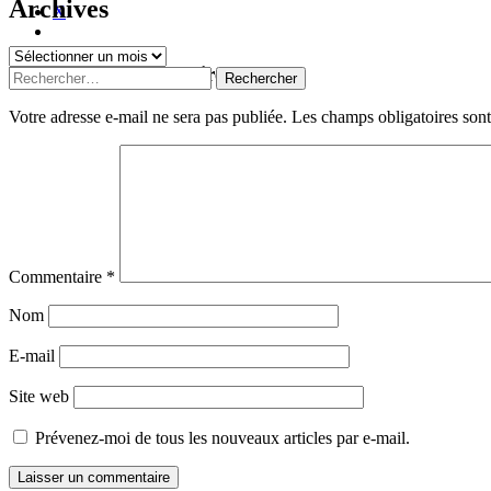
Archives
X
Archives
Navigation
←
→
Laisser un commentaire
Rechercher :
des
Votre adresse e-mail ne sera pas publiée.
Les champs obligatoires son
articles
Commentaire
*
Nom
E-mail
Site web
Prévenez-moi de tous les nouveaux articles par e-mail.