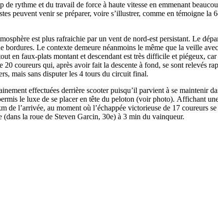
 de rythme et du travail de force à haute vitesse en emmenant beaucoup 
Tistes peuvent venir se préparer, voire s’illustrer, comme en témoigne 
atmosphère est plus rafraichie par un vent de nord-est persistant. Le dépa
on de bordures. Le contexte demeure néanmoins le même que la veille ave
ut en faux-plats montant et descendant est très difficile et piégeux, car 
 20 coureurs qui, après avoir fait la descente à fond, se sont relevés ra
s, mais sans disputer les 4 tours du circuit final.
ainement effectuées derrière scooter puisqu’il parvient à se maintenir da
permis le luxe de se placer en tête du peloton (voir photo). Affichant un
15 km de l’arrivée, au moment où l’échappée victorieuse de 17 coureurs s
 35e (dans la roue de Steven Garcin, 30e) à 3 min du vainqueur.