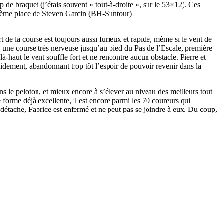
de braquet (j’étais souvent « tout-à-droite », sur le 53×12). Ces
la 6ème place de Steven Garcin (BH-Suntour)
rt de la course est toujours aussi furieux et rapide, même si le vent de
c une course très nerveuse jusqu’au pied du Pas de l’Escale, première
là-haut le vent souffle fort et ne rencontre aucun obstacle. Pierre et
pidement, abandonnant trop tôt l’espoir de pouvoir revenir dans la
ns le peloton, et mieux encore à s’élever au niveau des meilleurs tout
e forme déjà excellente, il est encore parmi les 70 coureurs qui
e détache, Fabrice est enfermé et ne peut pas se joindre à eux. Du coup,