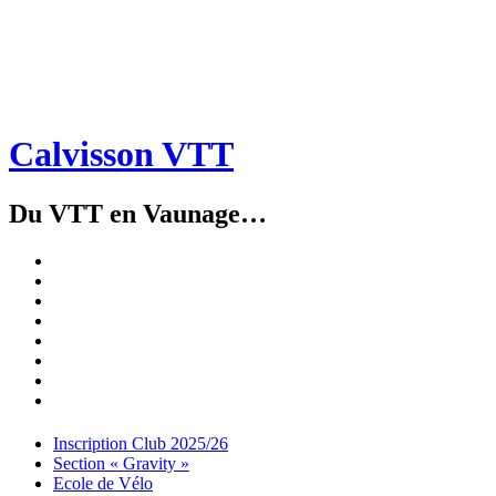
Calvisson VTT
Du VTT en Vaunage…
Inscription
Club
Section
2025/26
« Gravity »
Ecole
de
Championnat
Vélo
4X
Randuro
2026
2026
Nous
Contacter
Les
tenues
Partenaires
Menu
Widgets
Recherche
Aller
Inscription Club 2025/26
au
Section « Gravity »
contenu
Ecole de Vélo