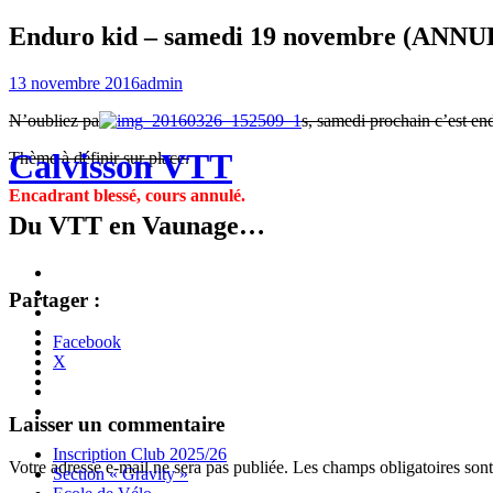
Enduro kid – samedi 19 novembre (ANNU
13 novembre 2016
admin
N’oubliez pa
s, samedi prochain c’est en
Calvisson VTT
Thème à définir sur place.
Encadrant blessé, cours annulé.
Du VTT en Vaunage…
Inscription
Club
Section
Partager :
2025/26
« Gravity »
Ecole
de
Championnat
Facebook
Vélo
4X
Randuro
X
2026
2026
Nous
Contacter
Les
tenues
Partenaires
Navigation
←
→
Laisser un commentaire
des
Menu
Widgets
Recherche
Aller
Inscription Club 2025/26
Votre adresse e-mail ne sera pas publiée.
Les champs obligatoires son
au
Section « Gravity »
articles
contenu