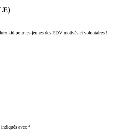
LE)
duro kid pour les jeunes des EDV motivés et volontaires !
t indiqués avec
*