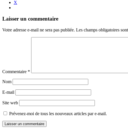
X
Navigation
←
→
Laisser un commentaire
des
Votre adresse e-mail ne sera pas publiée.
Les champs obligatoires son
articles
Commentaire
*
Nom
E-mail
Site web
Prévenez-moi de tous les nouveaux articles par e-mail.