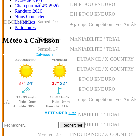
Ecole de Vélo
Mercredi 7
DH ET/OU ENDURO
Championnat 4X 2026
Randuro 2026
DH ET/OU ENDURO+
Nous Contacter
Samedi 10
DECEMBRE
Les tenues
+ groupe Compétition avec Auré.
Partenaires
Mercredi 14
MANIABILITE / TRIAL
Météo à Calvisson
Samedi 17
MANIABILITE / TRIAL
Mercredi 4
ENDURANCE / X-COUNTRY
Samedi 7
ENDURANCE / X-COUNTRY
Mercredi 11
DH ET/OU ENDURO
DH ET/OU ENDURO
Samedi 14
+ groupe Compétition avec Auré.
JANVIER
Mercredi 18
MANIABILITE / TRIAL
Samedi 21
MANIABILITE / TRIAL
Rechercher :
Mercredi 25
ENDURANCE / X-COUNTRY