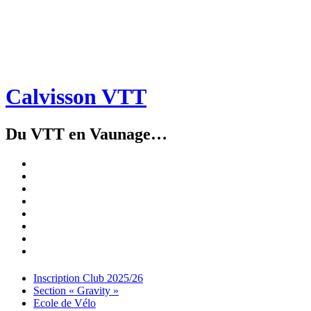
Calvisson VTT
Du VTT en Vaunage…
Inscription
Club
Section
2025/26
« Gravity »
Ecole
de
Championnat
Vélo
4X
Randuro
2026
2026
Nous
Contacter
Les
tenues
Partenaires
Menu
Widgets
Recherche
Aller
Inscription Club 2025/26
au
Section « Gravity »
contenu
Ecole de Vélo