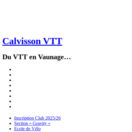
Calvisson VTT
Du VTT en Vaunage…
Inscription
Club
Section
2025/26
« Gravity »
Ecole
de
Championnat
Vélo
4X
Randuro
2026
2026
Nous
Contacter
Les
tenues
Partenaires
Menu
Widgets
Recherche
Aller
Inscription Club 2025/26
au
Section « Gravity »
contenu
Ecole de Vélo