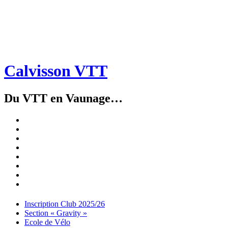
Calvisson VTT
Du VTT en Vaunage…
Inscription
Club
Section
2025/26
« Gravity »
Ecole
de
Championnat
Vélo
4X
Randuro
2026
2026
Nous
Contacter
Les
tenues
Partenaires
Menu
Widgets
Recherche
Aller
Inscription Club 2025/26
au
Section « Gravity »
contenu
Ecole de Vélo