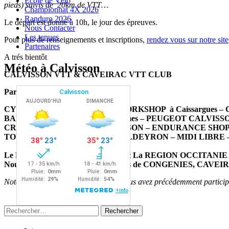
Ecole de Vélo
pieds) suivis de 20km de VTT…
Championnat 4X 2026
Randuro 2026
Le départ est donné à 10h, le jour des épreuves.
Nous Contacter
Les tenues
Pour plus de renseignements et inscriptions,
rendez vous sur notre site
Partenaires
A trés bientôt
Météo à Calvisson
CALVISSON VTT & CAVEIRAC VTT CLUB
Partenaires de cet évenement:
CYRPEO Lunel & Montpellier -WORKSHOP à Caissargues
BAMA – PASSIEU CYCLES à Nimes –
PEUGEOT CALVISSO
CREDIT AGRICOLE de CALVISSON –
ENDURANCE SHOP à
TOUT FAIRE MATERIAUX / VALDEYRON – MIDI LIBRE 
Le DEPARTEMENT DU GARD et La REGION OCCITANIE
Nous remercions aussi les communes de CONGENIES, CAVE
Nota : Vous recevez ce message car vous avez précédemment particip
Rechercher :