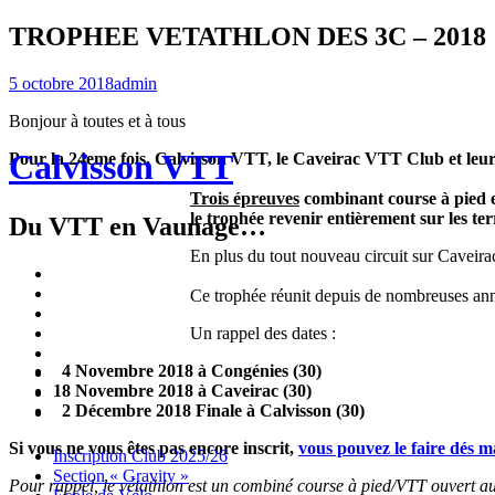
TROPHEE VETATHLON DES 3C – 2018
5 octobre 2018
admin
Bonjour à toutes et à tous
Calvisson VTT
Pour la 24eme fois, Calvisson VTT, le Caveirac VTT Club et leur
Trois épreuves
combinant course à pied e
le trophée revenir entièrement sur les ter
Du VTT en Vaunage…
En plus du tout nouveau circuit sur Caveirac
Inscription
Club
Section
Ce trophée réunit depuis de nombreuses année
2025/26
« Gravity »
Ecole
de
Championnat
Un rappel des dates :
Vélo
4X
Randuro
4 Novembre 2018 à Congénies (30)
2026
2026
Nous
18 Novembre 2018 à Caveirac (30)
Contacter
Les
2 Décembre 2018 Finale à Calvisson (30)
tenues
Partenaires
Si vous ne vous êtes pas encore inscrit,
vous pouvez le faire dés m
Menu
Widgets
Recherche
Aller
Inscription Club 2025/26
au
Section « Gravity »
Pour rappel, le vétathlon est un combiné course à pied/VTT ouvert aux
contenu