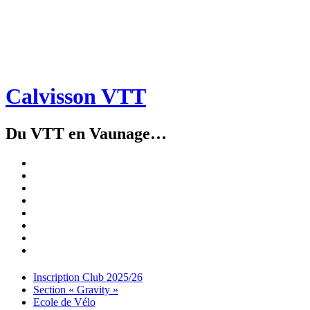
Calvisson VTT
Du VTT en Vaunage…
Inscription
Club
Section
2025/26
« Gravity »
Ecole
de
Championnat
Vélo
4X
Randuro
2026
2026
Nous
Contacter
Les
tenues
Partenaires
Menu
Widgets
Recherche
Aller
Inscription Club 2025/26
au
Section « Gravity »
contenu
Ecole de Vélo