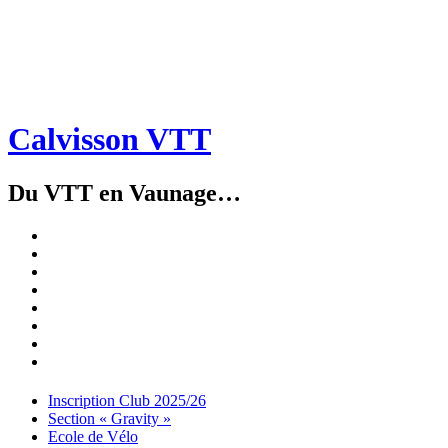
Calvisson VTT
Du VTT en Vaunage…
Inscription
Club
Section
2025/26
« Gravity »
Ecole
de
Championnat
Vélo
4X
Randuro
2026
2026
Nous
Contacter
Les
tenues
Partenaires
Menu
Widgets
Recherche
Aller
Inscription Club 2025/26
au
Section « Gravity »
contenu
Ecole de Vélo