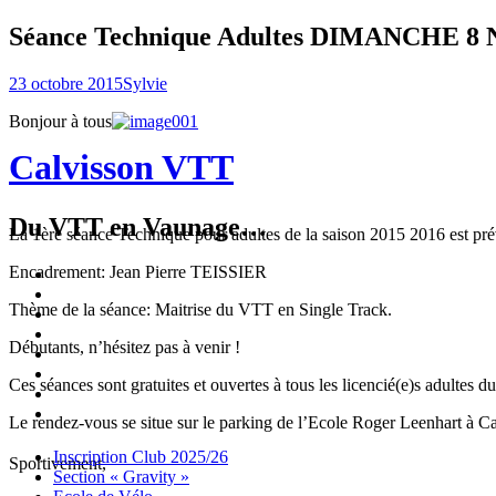
Séance Technique Adultes DIMANCHE 8 
23 octobre 2015
Sylvie
Bonjour à tous
Calvisson VTT
Du VTT en Vaunage…
La 1ère séance Technique pour adultes de la saison 2015 2016 est p
Encadrement: Jean Pierre TEISSIER
Inscription
Club
Section
Thème de la séance: Maitrise du VTT en Single Track.
2025/26
« Gravity »
Ecole
de
Championnat
Débutants, n’hésitez pas à venir !
Vélo
4X
Randuro
2026
2026
Nous
Ces séances sont gratuites et ouvertes à tous les licencié(e)s adultes 
Contacter
Les
tenues
Partenaires
Le rendez-vous se situe sur le parking de l’Ecole Roger Leenhart à Ca
Menu
Widgets
Recherche
Aller
Inscription Club 2025/26
Sportivement,
au
Section « Gravity »
contenu