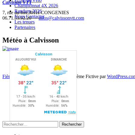
Ecole de Vélo
Calvisson VTT
Championnat 4X 2026
Randuro 2026
7, rue du fort 30111 CONGENIES
Nous Contacter
06.71.53.92.20 —
infos@calvissonvtt.com
Les tenues
Partenaires
Météo à Calvisson
Navigation
←
→
Fièrement propulsé par WordPress
|
Thème Fictive par
WordPress.co
des
articles
Rechercher :