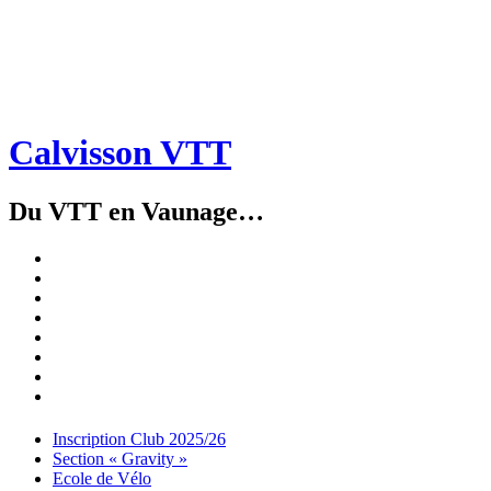
Calvisson VTT
Du VTT en Vaunage…
Inscription
Club
Section
2025/26
« Gravity »
Ecole
de
Championnat
Vélo
4X
Randuro
2026
2026
Nous
Contacter
Les
tenues
Partenaires
Menu
Widgets
Recherche
Aller
Inscription Club 2025/26
au
Section « Gravity »
contenu
Ecole de Vélo