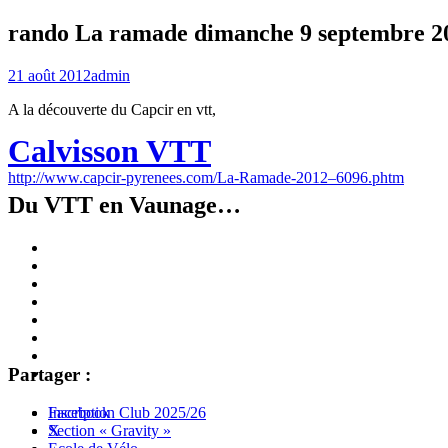
rando La ramade dimanche 9 septembre 2
21 août 2012
admin
A la découverte du Capcir en vtt,
Calvisson VTT
http://www.capcir-pyrenees.com/La-Ramade-2012–6096.phtm
Du VTT en Vaunage…
Inscription
Club
Section
2025/26
« Gravity »
Ecole
de
Championnat
Vélo
4X
Randuro
2026
2026
Nous
Contacter
Les
Partager :
tenues
Partenaires
Menu
Widgets
Recherche
Aller
Inscription Club 2025/26
Facebook
au
Section « Gravity »
X
contenu