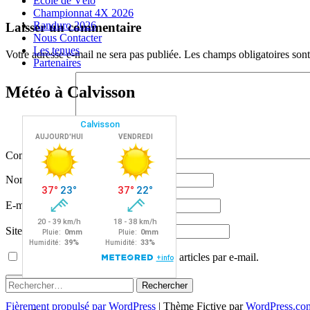
Ecole de Vélo
Championnat 4X 2026
Navigation
←
→
Randuro 2026
Laisser un commentaire
Nous Contacter
des
Les tenues
Votre adresse e-mail ne sera pas publiée.
Les champs obligatoires son
articles
Partenaires
Météo à Calvisson
Commentaire
*
Nom
E-mail
Site web
Prévenez-moi de tous les nouveaux articles par e-mail.
Rechercher :
Fièrement propulsé par WordPress
|
Thème Fictive par
WordPress.co