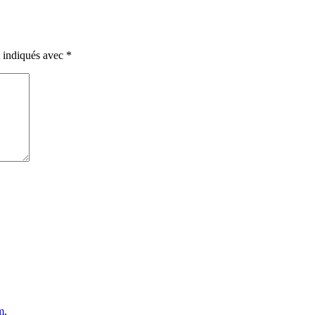
t indiqués avec
*
m
.