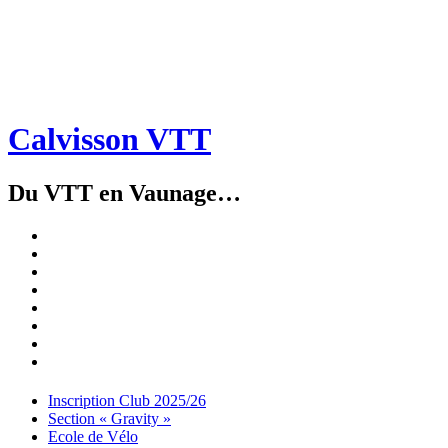
Calvisson VTT
Du VTT en Vaunage…
Inscription
Club
Section
2025/26
« Gravity »
Ecole
de
Championnat
Vélo
4X
Randuro
2026
2026
Nous
Contacter
Les
tenues
Partenaires
Menu
Widgets
Recherche
Aller
Inscription Club 2025/26
au
Section « Gravity »
contenu
Ecole de Vélo