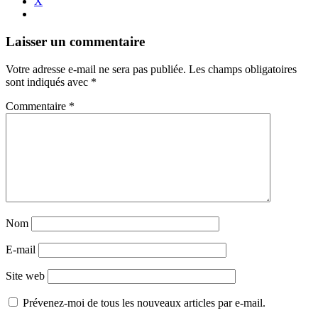
X
Navigation
←
→
Laisser un commentaire
des
Votre adresse e-mail ne sera pas publiée.
Les champs obligatoires
articles
sont indiqués avec
*
Commentaire
*
Nom
E-mail
Site web
Prévenez-moi de tous les nouveaux articles par e-mail.