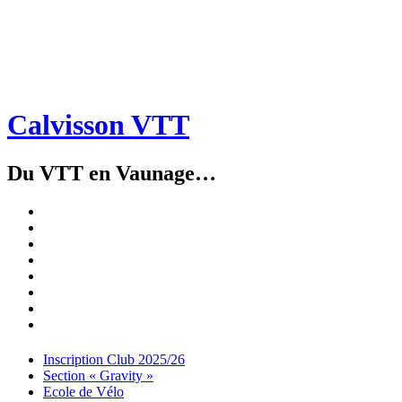
Calvisson VTT
Du VTT en Vaunage…
Inscription
Club
Section
2025/26
« Gravity »
Ecole
de
Championnat
Vélo
4X
Randuro
2026
2026
Nous
Contacter
Les
tenues
Partenaires
Menu
Widgets
Recherche
Aller
Inscription Club 2025/26
au
Section « Gravity »
contenu
Ecole de Vélo