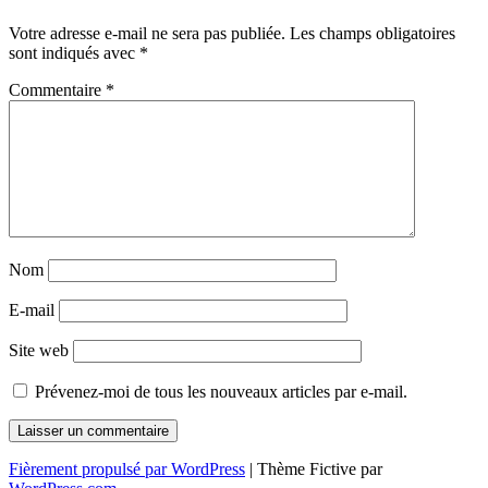
des
Votre adresse e-mail ne sera pas publiée.
Les champs obligatoires
articles
sont indiqués avec
*
Commentaire
*
Nom
E-mail
Site web
Prévenez-moi de tous les nouveaux articles par e-mail.
Fièrement propulsé par WordPress
|
Thème Fictive par