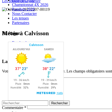
Ecole de Vélo
Les photos de la journée
Championnat 4X 2026
Randuro 2026
Nous Contacter
Les tenues
Partenaires
Météo à Calvisson
Partager :
Facebook
X
Navigation
←
→
Laisser un commentaire
des
Votre adresse e-mail ne sera pas publiée.
Les champs obligatoires son
articles
Rechercher :
Commentaire
*