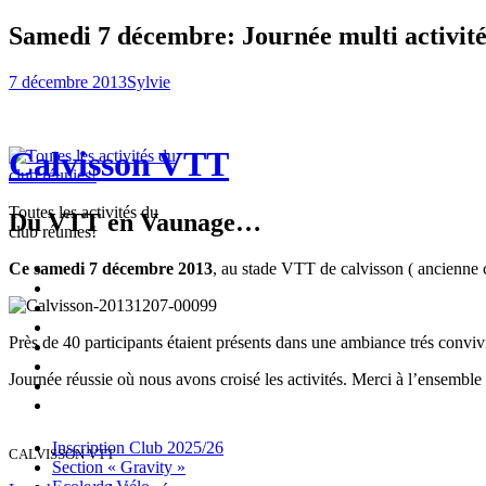
Samedi 7 décembre: Journée multi activité
7 décembre 2013
Sylvie
Calvisson VTT
Toutes les activités du
Du VTT en Vaunage…
club réunies!
Inscription
Ce samedi 7 décembre 2013
, au stade VTT de calvisson ( ancienne c
Club
Section
2025/26
« Gravity »
Ecole
de
Championnat
Près de 40 participants étaient présents dans une ambiance trés conviv
Vélo
4X
Randuro
2026
2026
Nous
Journée réussie où nous avons croisé les activités. Merci à l’ensemble
Contacter
Les
tenues
Partenaires
Menu
Widgets
Recherche
Aller
Inscription Club 2025/26
CALVISSON VTT
au
Section « Gravity »
contenu