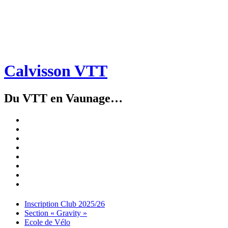
Calvisson VTT
Du VTT en Vaunage…
Inscription
Club
Section
2025/26
« Gravity »
Ecole
de
Championnat
Vélo
4X
Randuro
2026
2026
Nous
Contacter
Les
tenues
Partenaires
Menu
Widgets
Recherche
Aller
Inscription Club 2025/26
au
Section « Gravity »
contenu
Ecole de Vélo