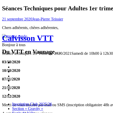
Séances Techniques pour Adultes 1er trime
21 septembre 2020
Jean-Pierre Teissier
Chers adhérents, chères adhérentes,
Calvisson VTT
Bonjour à tous
Du VTT en Vaunage…
Séance techniques 1er Trimestre 2020/2021Samedi de 10h00 à 12h30 ci
03/10/2020
Inscription
Club
Section
10/10/2020
2025/26
« Gravity »
Ecole
de
Championnat
07/11/2020
Vélo
4X
Randuro
2026
2026
Nous
21/11/2020
Contacter
Les
tenues
Partenaires
12/12/2020
Menu
Widgets
Recherche
Aller
Inscription Club 2025/26
Merci de vous inscrire par mail ou SMS (inscription obligatoire 48h a
au
Section « Gravity »
contenu