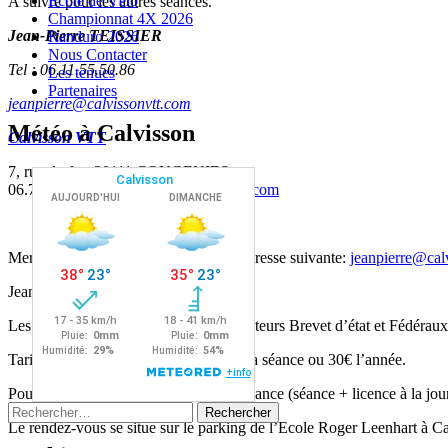
Ecole de Vélo
A suivre pour les autres séances.
Championnat 4X 2026
Jean-Pierre TEISSIER
Randuro 2026
Nous Contacter
Tel :
06.11.55.50.86
Les tenues
Partenaires
jeanpierre@calvissonvtt.com
Météo à Calvisson
Calvisson VTT
7, rue du fort 30111 CONGENIES
06.71.53.92.20 —
infos@calvissonvtt.com
Merci de vous inscrire à l’avance à l’adresse suivante:
jeanpierre@cal
Jean-Pierre : 06.11.55.50.86
Les séances sont encadré par des moniteurs Brevet d’état et Fédéraux
Tarifs pour les licenciés du club : 10€ la séance ou 30€ l’année.
Pour les non licenciés au club 20€ la séance (séance + licence à la jou
Rechercher :
Le rendez-vous se situe sur le parking de l’Ecole Roger Leenhart à Ca