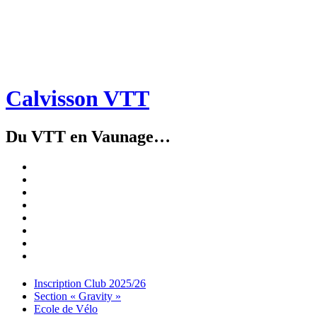
Calvisson VTT
Du VTT en Vaunage…
Inscription
Club
Section
2025/26
« Gravity »
Ecole
de
Championnat
Vélo
4X
Randuro
2026
2026
Nous
Contacter
Les
tenues
Partenaires
Menu
Widgets
Recherche
Aller
Inscription Club 2025/26
au
Section « Gravity »
contenu
Ecole de Vélo