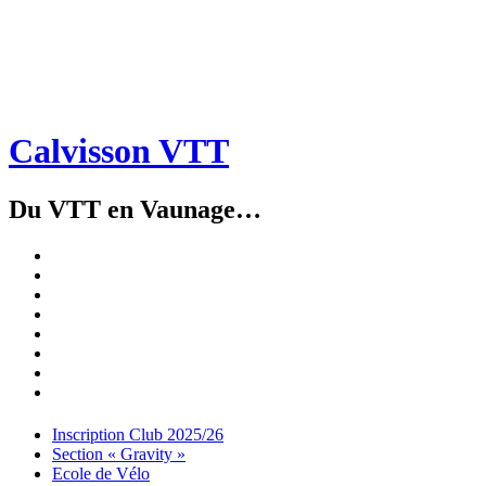
Calvisson VTT
Du VTT en Vaunage…
Inscription
Club
Section
2025/26
« Gravity »
Ecole
de
Championnat
Vélo
4X
Randuro
2026
2026
Nous
Contacter
Les
tenues
Partenaires
Menu
Widgets
Recherche
Aller
Inscription Club 2025/26
au
Section « Gravity »
contenu
Ecole de Vélo