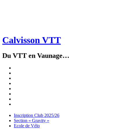
Calvisson VTT
Du VTT en Vaunage…
Inscription
Club
Section
2025/26
« Gravity »
Ecole
de
Championnat
Vélo
4X
Randuro
2026
2026
Nous
Contacter
Les
tenues
Partenaires
Menu
Widgets
Recherche
Aller
Inscription Club 2025/26
au
Section « Gravity »
contenu
Ecole de Vélo